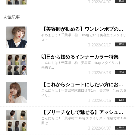
2022/04/07
1848
人気記事
【美容師が勧める】ワンレンボブの魅力とワンレンスタイル
初めまして！千葉県 柏 ＃tag という美容室でスタイリ
スト...
2022/02/17
2278
明日から始めるインナーカラー特集
こんにちは！千葉県 柏 美容室 #tag スタイリスト
来栖で...
2022/05/18
2194
【これからショートにしたい方におすすめ！】長めショートボブの世界
こんにちは！千葉県柏駅東口徒歩1分 美容室 #tag スタ
イリ...
2022/06/15
1953
【ブリーチなしで魅せる】アッシュグレー 明るさ別でご紹介
こんにちは！千葉県柏市 #tag スタイリスト 来栖です！今
回は...
2022/04/07
1848