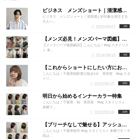
ビジネス メンズショート｜清潔感と好印象を両立する大人ヘア
ビジネス メンズショート｜清潔感と好印象を両立する
大人ヘ...
2025/05/07
226
【メンズ必見！メンズパーマ図鑑】徹底解説
【メンズパーマ徹底解説】こんにちは！#tag スタイリス
ト 来...
2024/08/18
642
【これからショートにしたい方におすすめ！】長めショートボブの世界
こんにちは！千葉県柏駅東口徒歩1分 美容室 #tag スタ
イリ...
2022/06/15
1953
明日から始めるインナーカラー特集
こんにちは！千葉県 柏 美容室 #tag スタイリスト
来栖で...
2022/05/18
2194
【ブリーチなしで魅せる】アッシュグレー 明るさ別でご紹介
こんにちは！千葉県柏市 #tag スタイリスト 来栖です！今
回は...