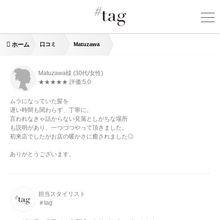
ホーム
口コミ
Matuzawa
Matuzawa様
(30代/女性)
★★★★★ 評価:
5.0
ムラになっていた髪を
遅い時間も関わらず、丁寧に。
言われなきゃ話からない見落としがちな場所
も説明があり、一つづつやって頂きました。
初来店でしたがお店の暖かさに癒されました◎
ありがとうございます。
担当スタイリスト
＃tag