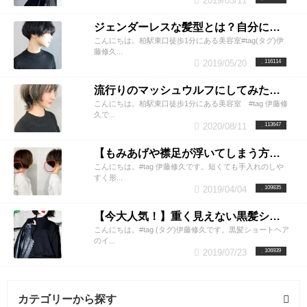
2019/03/11
ジェンダーレスな髪型とは？自分に似合うヘアスタイルカタログ一覧
こんにちは。柏駅東口徒歩1分にある美容室#tag(タグ)伊
藤修久...
2019/05/20
116114
流行りのマッシュウルフにしてみたい！レングス別からカラーまで、あなたに似合うスタイルを徹底紹介！
こんにちは。柏駅東口徒歩1分にある美容室 #tag 伊藤修
久で...
2020/08/11
113647
【もみあげや襟足が浮いてしまう方必見】刈り上げでお手入れが楽な収まりの良いショートヘアへ
こんにちは。#tag 伊藤修久です。短くても手入れのしや
すく形...
2019/04/04
109835
【今大人気！】重く見えない黒髪ショートヘアで抜け感大人女子！
こんにちは。#tag (タグ)伊藤修久です。黒髪ショートヘア
のイ...
2019/07/23
106939
カテゴリーから探す