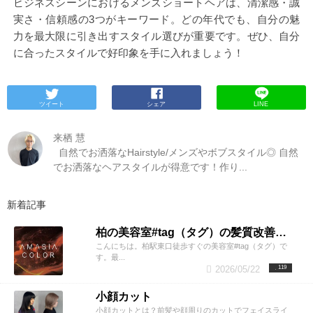
ビジネスシーンにおけるメンズショートヘアは、清潔感・誠
実さ・信頼感の3つがキーワード。どの年代でも、自分の魅
力を最大限に引き出すスタイル選びが重要です。ぜひ、自分
に合ったスタイルで好印象を手に入れましょう！
ツイート
シェア
LINE
来栖 慧
自然でお洒落なHairstyle/メンズやボブスタイル◎ 自然
でお洒落なヘアスタイルが得意です！作り...
新着記事
柏の美容室#tag（タグ）の髪質改善カラー【アメイジアカラー】とは？
こんにちは。柏駅東口徒歩すぐの美容室#tag（タグ）で
す。最...
2026/05/22
119
小顔カット
小顔カットとは？前髪や顔周りのカットでフェイスライ