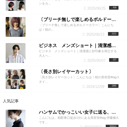
ンをカ...
2025/06/25
418
〔ブリーチ無しで楽しめるボルドーカラー〕
〔ブリーチ無しで楽しめるボルドーカラー〕こんにち
は！柏の...
2025/06/23
1111
ビジネス メンズショート｜清潔感と好印象を両立する大人ヘア
ビジネス メンズショート｜清潔感と好印象を両立する
大人ヘ...
2025/05/07
227
〔長さ別レイヤーカット〕
〔長さ別レイヤーカット〕こんにちは！柏の美容室#tagス
タイ...
2024/12/09
1392
人気記事
ハンサムでかっこいい女子に送る、刈り上げショートカタログ特集
こんにちは。柏駅東口徒歩1分にある美容室#tag 伊藤修久
です...
153111