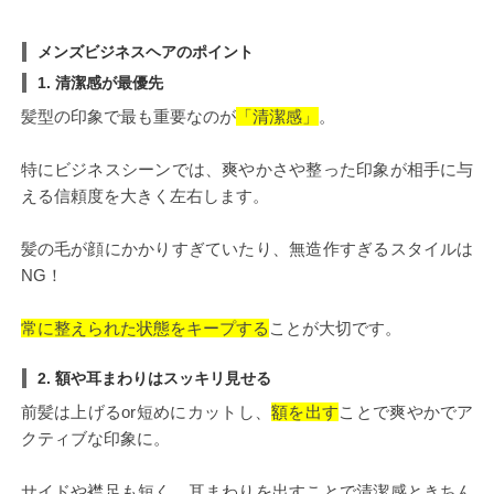
メンズビジネスヘアのポイント
1. 清潔感が最優先
髪型の印象で最も重要なのが
「清潔感」
。
特にビジネスシーンでは、爽やかさや整った印象が相手に与
える信頼度を大きく左右します。
髪の毛が顔にかかりすぎていたり、無造作すぎるスタイルは
NG！
常に整えられた状態をキープする
ことが大切です。
2. 額や耳まわりはスッキリ見せる
前髪は上げるor短めにカットし、
額を出す
ことで爽やかでア
クティブな印象に。
サイドや襟足も短く、耳まわりを出すことで清潔感ときちん