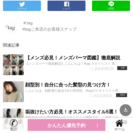
ツイート
シェア
LINE
＃tag
#tagご来店のお客様スナップ
関連記事
【メンズ必見！メンズパーマ図鑑】徹底解説
【メンズパーマ徹底解説】こんにちは！#tag スタイリスト 来...
2024/08/18
642
顔型別！自分に合った髪型の見つけ方！
こんにちは。柏駅東口徒歩1分の美容院、#tagのスタイリスト稗...
2021/08/01
1613
▲
垢抜けたい方必見！オススメスタイル5選！
top
柏駅徒歩1分の美容院#tagのスタイリスト稗田です。「派手には...
2021/06/15
2032
かんたん優先予約
電話
ホーム